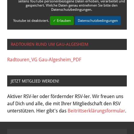
seitens YouTube personenbezogene Daten erhoben, verarbeitet und
gespeichert. Welche Daten genau entnehmen Sie bitte den
Datenschutzbedingungen.
Youtube
ist deaktiviert.
✓ Erlauben
Datenschutzbedingungen
RADTOUREN RUND UM GAU-ALGESHEIM
Radtouren_VG Gau-Algesheim_PDF
JETZT MITGLIED WERDEN!
Aktiver RSV-ler oder fördernder RSV-ler. Wir freuen uns
auf Dich und alle, die mit Ihrer Mitgliedschaft den RSV
unterstützen. Hier gibt's das
Beitrittserklärungsformular
.