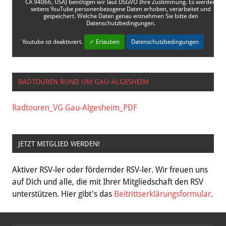
CA 94066, USA) benötigen wir laut DSGVO Ihre Zustimmung. Es werden
seitens YouTube personenbezogene Daten erhoben, verarbeitet und
gespeichert. Welche Daten genau entnehmen Sie bitte den
Datenschutzbedingungen.
Youtube
ist deaktiviert.
✓ Erlauben
Datenschutzbedingungen
RADTOUREN RUND UM GAU-ALGESHEIM
Radtouren_VG Gau-Algesheim_PDF
JETZT MITGLIED WERDEN!
Aktiver RSV-ler oder fördernder RSV-ler. Wir freuen uns
auf Dich und alle, die mit Ihrer Mitgliedschaft den RSV
unterstützen. Hier gibt's das
Beitrittserklärungsformular
.